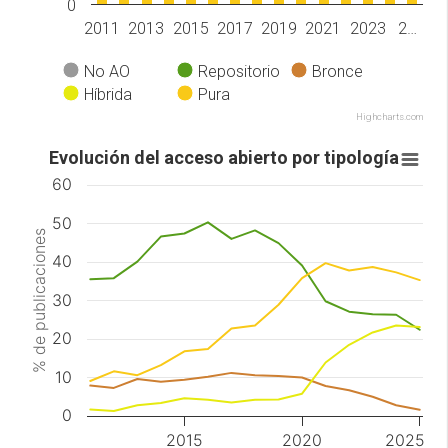
0
2011
2013
2015
2017
2019
2021
2023
2…
No AO
Repositorio
Bronce
Híbrida
Pura
Highcharts.com
Evolución del acceso abierto por tipología
60
50
% de publicaciones
40
30
20
10
0
2015
2020
2025