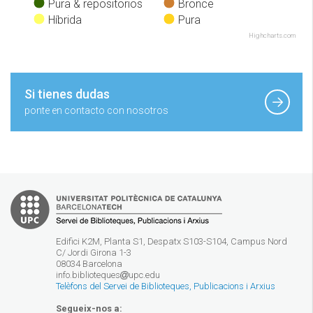
Pura & repositorios
Bronce
Híbrida
Pura
Highcharts.com
Si tienes dudas
ponte en contacto con nosotros
Edifici K2M, Planta S1, Despatx S103-S104, Campus Nord
C/ Jordi Girona 1-3
08034 Barcelona
info.biblioteques
upc.edu
Telèfons del Servei de Biblioteques, Publicacions i Arxius
Segueix-nos a: