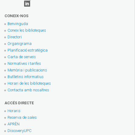
CONEIX-NOS
Benvinguda
Coneix les biblioteques
Directori
Organigrama
Planificació estratègica
Carta de serveis
Normatives i tarifes
Memòria i publicacions
Butlletins informatius
Horari de les biblioteques
Contacta amb nosaltres
ACCÉS DIRECTE
Horaris
Reserva de sales
APRÈN
DiscoveryUPC