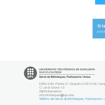
Si t
posa'
Edifici K2M, Planta S1, Despatx S103-S104, Ca
C/ Jordi Girona 1-3
08034 Barcelona
info.biblioteques
upc.edu
Telèfons del Servei de Biblioteques, Publicacions i