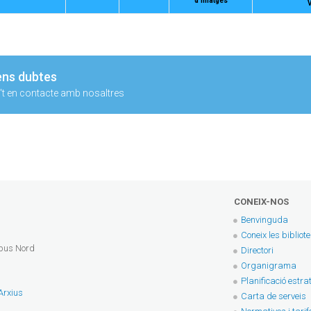
d'imatges
ens dubtes
t en contacte amb nosaltres
CONEIX-NOS
Benvinguda
Coneix les bibliot
mpus Nord
Directori
Organigrama
Planificació estra
 Arxius
Carta de serveis