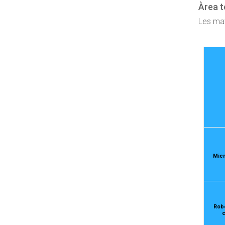
Àrea t
Les mat
Micr
Robo
c