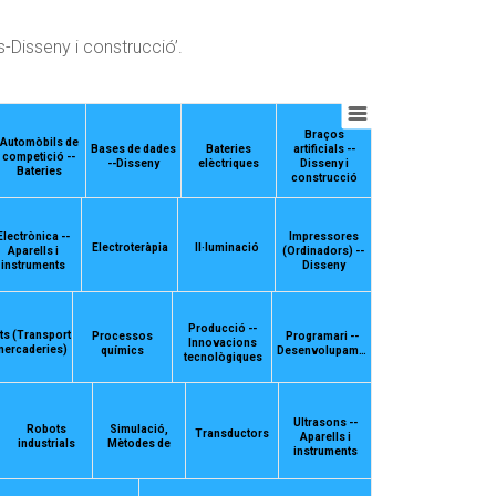
-Disseny i construcció’.
Braços
Automòbils de
Bases de dades
Bateries
artificials --
competició --
--Disseny
elèctriques
Disseny i
Bateries
construcció
Electrònica --
Impressores
Electroteràpia
Il·luminació
Aparells i
(Ordinadors) --
instruments
Disseny
Producció --
ts (Transport
Processos
Programari --
Innovacions
mercaderies)
químics
Desenvolupam…
tecnològiques
Ultrasons --
Robots
Simulació,
Transductors
Aparells i
industrials
Mètodes de
instruments