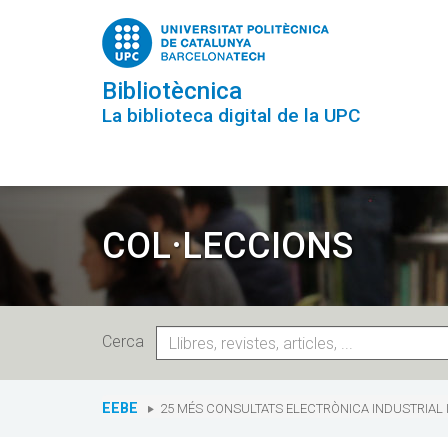
Vés
al
contingut
Bibliotècnica
La biblioteca digital de la UPC
COL·LECCIONS
Cerca
You
are
EEBE
25 MÉS CONSULTATS ELECTRÒNICA INDUSTRIAL 
here: