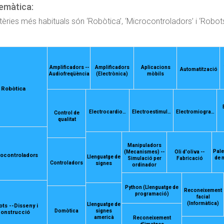
emàtica:
èries més habituals són ‘Robòtica’, ‘Microcontroladors’ i ‘Robots
Amplificadors --
Amplificadors
Aplicacions
Automatització
Audiofreqüència
(Electrònica)
mòbils
Robòtica
Electrocardio…
Electroestimul…
Electromiogra…
Control de
qualitat
Manipuladors
Pale
(Mecanismes) --
Oli d'oliva --
ocontroladors
Llenguatge de
de 
Simulació per
Fabricació
Controladors
signes
ordinador
Python (Llenguatge de
Reconeixement
programació)
facial
(Informàtica)
Llenguatge de
ts --Disseny i
Domòtica
signes
onstrucció
americà
Reconeixement