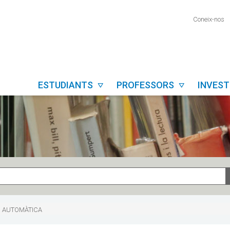
Coneix-nos
ESTUDIANTS
PROFESSORS
INVES


I AUTOMÀTICA