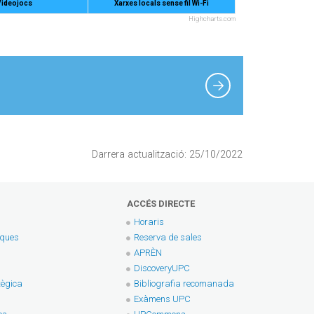
Videojocs
Xarxes locals sense fil Wi-Fi
Highcharts.com
Darrera actualització: 25/10/2022
ACCÉS DIRECTE
Horaris
eques
Reserva de sales
APRÈN
DiscoveryUPC
tègica
Bibliografia recomanada
Exàmens UPC