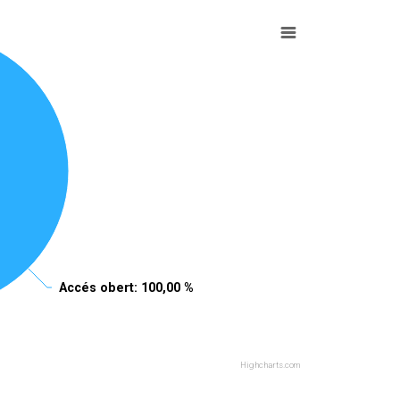
Accés obert
Accés obert
: 100,00 %
: 100,00 %
Highcharts.com