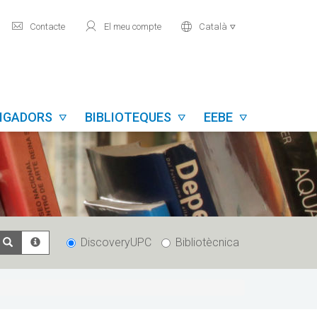
mail
user
world
Contacte
El meu compte
Català

TIGADORS
BIBLIOTEQUES
EEBE



DiscoveryUPC
Bibliotècnica