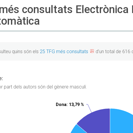
més consultats Electrònica I
tomàtica
ulteu quins són els
25 TFG més consultats
d’un total de 616
e:
r part dels autors són del gènere masculí.
Dona
Dona
: 13,79 %
: 13,79 %