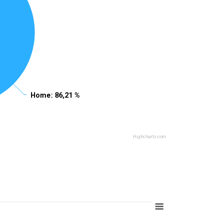
Home
Home
: 86,21 %
: 86,21 %
Highcharts.com