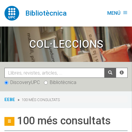
Vés
al
Bibliotècnica
MENÚ
menu
contingut
COL·LECCIONS
DiscoveryUPC
Bibliotècnica
You
EEBE
100 MÉS CONSULTATS
are
here:
100 més consultats