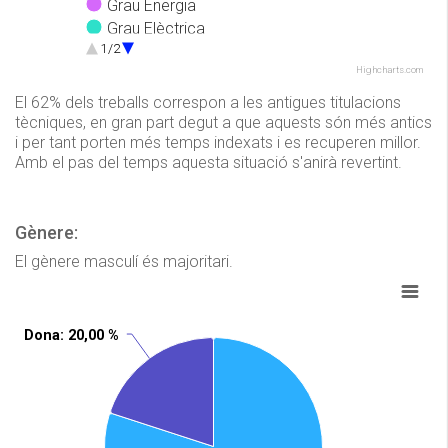
Grau Energia
Grau Elèctrica
1/2
Grau Electrònica Industrial i Automàtica
Highcharts.com
Grau Mecànica
Grau Química
El 62% dels treballs correspon a les antigues titulacions
tècniques, en gran part degut a que aquests són més antics
i per tant porten més temps indexats i es recuperen millor.
Amb el pas del temps aquesta situació s'anirà revertint.
Gènere:
El gènere masculí és majoritari.
Dona
Dona
: 20,00 %
: 20,00 %