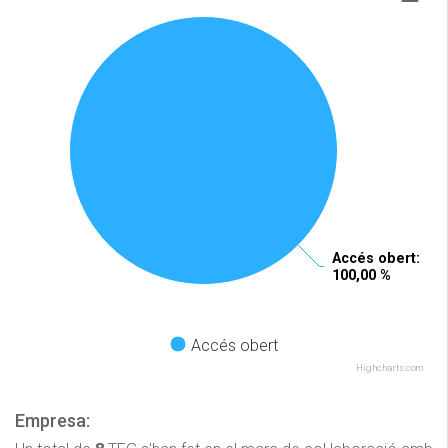
Accés obert
Accés obert
:
:
100,00 %
100,00 %
Accés obert
Highcharts.com
Empresa: