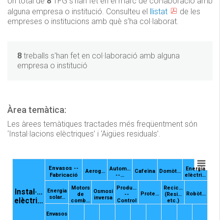
Un total de
8
TFG s’han fet en el marc de col·laboració amb
alguna empresa o institució. Consulteu el
llistat
de les
empreses o institucions amb què s’ha col·laborat.
8
treballs s'han fet en col·laboració amb alguna
empresa o institució
Àrea temàtica:
Les àrees temàtiques tractades més freqüentment són
‘Instal·lacions elèctriques’ i ‘Aigües residuals’.
Envasos --
Autom…
Energia
Aerog…
Cafeïna
Domòt…
Fabricació
--…
elèctri…
Motors
Produ…
Recic…
Instal·…
Energia
Osmosi
Prote…
Robòt…
de
--
(Resi…
solar…
inversa
elèctri…
comb…
Control
etc.)
Envasos