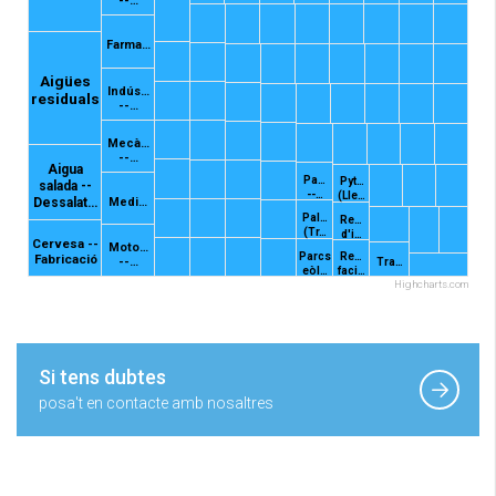
--…
Farma…
Aigües
Indús…
residuals
--…
Mecà…
--…
Aigua
Pa…
Pyt…
salada --
--…
(Lle…
Dessalat…
Medi…
Pal…
Re…
(Tr…
d'i…
Cervesa --
Moto…
Parcs
Re…
Fabricació
--…
Tra…
eòl…
faci…
Highcharts.com
Si tens dubtes
posa't en contacte amb nosaltres