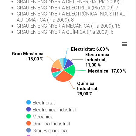
GRAU EN ENGINYERIA DE L'ENERGIA (Pla 2009): 1
GRAU EN ENGINYERIA ELÈCTRICA (Pla 2009): 7
GRAU EN ENGINYERIA ELECTRÒNICA INDUSTRIAL I
AUTOMÀTICA (Pla 2009): 8
GRAU EN ENGINYERIA MECÀNICA (Pla 2009): 15
GRAU EN ENGINYERIA QUÍMICA (Pla 2009): 6
Electricitat
Electricitat
: 6,00 %
: 6,00 %
Grau Mecànica
Grau Mecànica
Electrònica
Electrònica
: 15,00 %
: 15,00 %
industrial
industrial
:
:
11,00 %
11,00 %
Mecànica
Mecànica
: 17,00 %
: 17,00 %
Química
Química
Industrial
Industrial
:
:
28,00 %
28,00 %
Electricitat
Electrònica industrial
Mecànica
Química Industrial
Grau Biomèdica