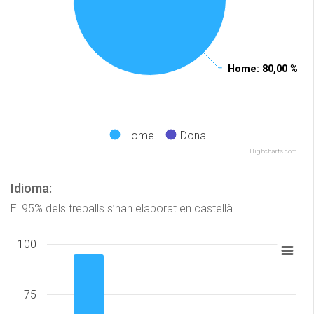
Home
Home
: 80,00 %
: 80,00 %
Home
Dona
Highcharts.com
Idioma:
El 95% dels treballs s’han elaborat en castellà.
100
75