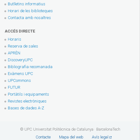
Butlletins informatius
Horari de les biblioteques
Contacta amb nosaltres
ACCÉS DIRECTE
Horaris
Reserva de sales
APRÈN
DiscoveryUPC
Bibliografia recomanada
Exàmens UPC
UPCommons
FUTUR
Portàtils i equipaments
Revistes electròniques
Bases de dades A-Z
© UPC Universitat Politècnica de Catalunya · BarcelonaTech
Contacte
Mapa del web
Avís legal