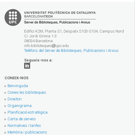
Edifici K2M, Planta S1, Despatx S103-S104, Campus Nord
C/ Jordi Girona 1-3
08034 Barcelona
info.biblioteques
upc.edu
Telèfons del Servei de Biblioteques, Publicacions i Arxius
Segueix-nos a:
CONEIX-NOS
Benvinguda
Coneix les biblioteques
Directori
Organigrama
Planificació estratègica
Carta de serveis
Normatives i tarifes
Memòria i publicacions