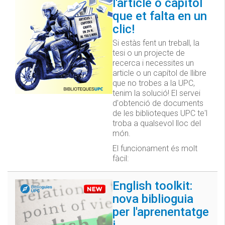
l'article o capítol
que et falta en un
clic!
Si estàs fent un treball, la
tesi o un projecte de
recerca i necessites un
article o un capítol de llibre
que no trobes a la UPC,
tenim la solució! El servei
d'obtenció de documents
de les biblioteques UPC te'l
troba a qualsevol lloc del
món.
El funcionament és molt
fàcil:
English toolkit:
nova biblioguia
per l'aprenentatge
i