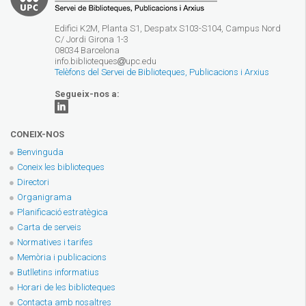
Edifici K2M, Planta S1, Despatx S103-S104, Campus Nord
C/ Jordi Girona 1-3
08034 Barcelona
info.biblioteques
upc.edu
Telèfons del Servei de Biblioteques, Publicacions i Arxius
Segueix-nos a:
CONEIX-NOS
Benvinguda
Coneix les biblioteques
Directori
Organigrama
Planificació estratègica
Carta de serveis
Normatives i tarifes
Memòria i publicacions
Butlletins informatius
Horari de les biblioteques
Contacta amb nosaltres