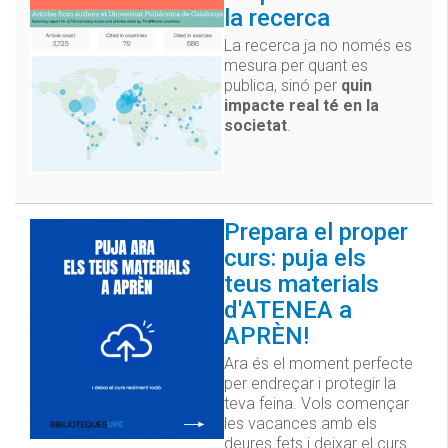
la recerca
La recerca ja no només es
mesura per quant es
publica, sinó per
quin
impacte real té en la
societat
.
Prepara el proper
curs: puja els
teus materials
d'ATENEA a
APRÈN!
Ara és el moment perfecte
per endreçar i protegir la
teva feina. Vols començar
les vacances amb els
deures fets i deixar el curs