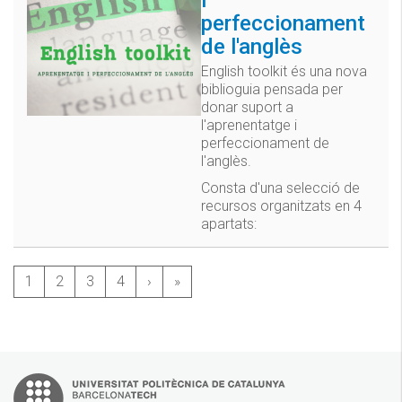
perfeccionament
de l'anglès
English toolkit és una nova
biblioguia pensada per
donar suport a
l'aprenentatge i
perfeccionament de
l'anglès.
Consta d'una selecció de
recursos organitzats en 4
apartats:
1
2
3
4
›
»