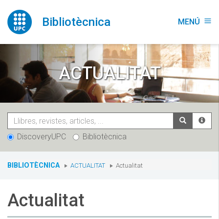
Vés
al
Bibliotècnica
MENÚ
menu
contingut
ACTUALITAT
DiscoveryUPC
Bibliotècnica
You
BIBLIOTÈCNICA
ACTUALITAT
Actualitat
are
here:
Actualitat