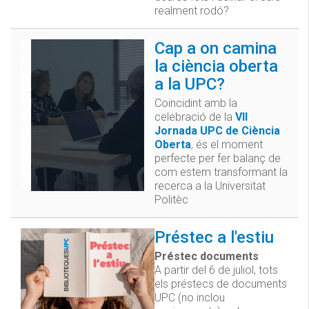
realment rodó?
Cap a on camina
la ciència oberta
a la UPC?
Coincidint amb la
celebració de la
VII
Jornada UPC de Ciència
Oberta
, és el moment
perfecte per fer balanç de
com estem transformant la
recerca a la Universitat
Politèc
Préstec a l'estiu
Préstec documents
A partir del 6 de juliol, tots
els préstecs de documents
UPC (no inclou