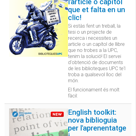
l'article o capítol
que et falta en un
clic!
Si estàs fent un treball, la
tesi o un projecte de
recerca i necessites un
article o un capítol de llibre
que no trobes a la UPC,
tenim la solució! El servei
d'obtenció de documents
de les biblioteques UPC te'l
troba a qualsevol lloc del
món.
El funcionament és molt
fàcil:
English toolkit:
nova biblioguia
per l'aprenentatge
i