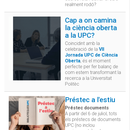
realment rodó?
Cap a on camina
la ciència oberta
a la UPC?
Coincidint amb la
celebració de la
VII
Jornada UPC de Ciència
Oberta
, és el moment
perfecte per fer balanç de
com estem transformant la
recerca a la Universitat
Politèc
Préstec a l'estiu
Préstec documents
A partir del 6 de juliol, tots
els préstecs de documents
UPC (no inclou