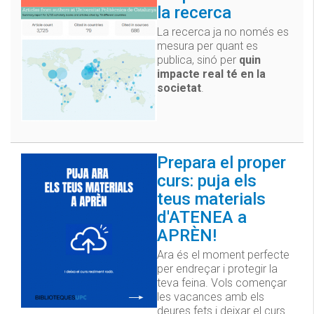
la recerca
La recerca ja no només es
mesura per quant es
publica, sinó per
quin
impacte real té en la
societat
.
Prepara el proper
curs: puja els
teus materials
d'ATENEA a
APRÈN!
Ara és el moment perfecte
per endreçar i protegir la
teva feina. Vols començar
les vacances amb els
deures fets i deixar el curs