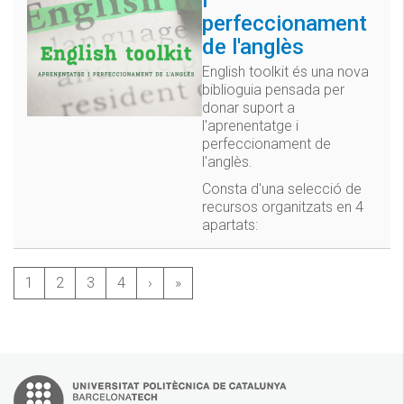
perfeccionament
de l'anglès
English toolkit és una nova
biblioguia pensada per
donar suport a
l'aprenentatge i
perfeccionament de
l'anglès.
Consta d'una selecció de
recursos organitzats en 4
apartats:
1
2
3
4
›
»