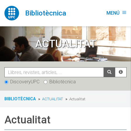
Vés
al
Bibliotècnica
MENÚ
menu
contingut
ACTUALITAT
DiscoveryUPC
Bibliotècnica
You
BIBLIOTÈCNICA
ACTUALITAT
Actualitat
are
here:
Actualitat