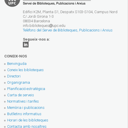
Edifici K2M, Planta S1, Despatx S103-S104, Campus Nord
C/ Jordi Girona 1-3
08034 Barcelona
info.biblioteques
upc.edu
Telèfons del Servei de Biblioteques, Publicacions i Arxius
Segueix-nos a:
CONEIX-NOS
Benvinguda
Coneix les biblioteques
Directori
Organigrama
Planificació estratègica
Carta de serveis
Normatives i tarifes
Memòria i publicacions
Butlletins informatius
Horari de les biblioteques
Contacta amb nosaltres