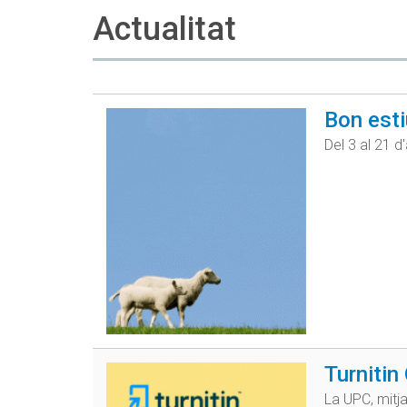
Actualitat
Bon esti
Del 3 al 21 d
Turnitin 
La UPC, mitj