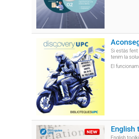
Aconsegu
Si estàs fent
tenim la solu
El funcioname
English 
English toolk