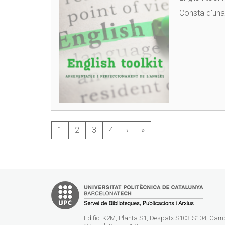
Consta d'una
1
2
3
4
›
»
Edifici K2M, Planta S1, Despatx S103-S104, Ca