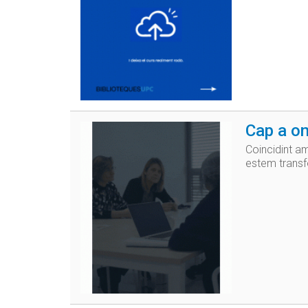
Cap a on
Coincidint a
estem transfo