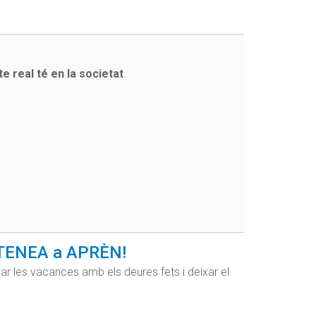
e real té en la societat
.
d'ATENEA a APRÈN!
ar les vacances amb els deures fets i deixar el