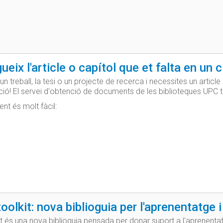
eix l'article o capítol que et falta en un cl
 un treball, la tesi o un projecte de recerca i necessites un article
ció! El servei d'obtenció de documents de les biblioteques UPC te
nt és molt fàcil:
toolkit: nova biblioguia per l'aprenentatge
it és una nova biblioguia pensada per donar suport a l'aprenenta