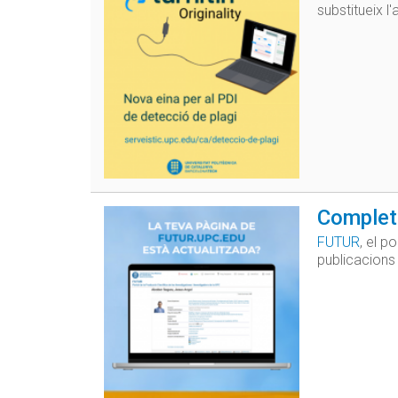
substitueix l
Completa
FUTUR
, el p
publicacions 