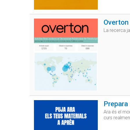
Overton 
La recerca j
Prepara 
Ara és el mo
curs realmen