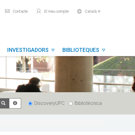
mail
user
world
Contacte
El meu compte
Català

INVESTIGADORS
BIBLIOTEQUES


DiscoveryUPC
Bibliotècnica