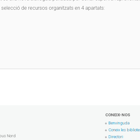
 selecció de recursos organitzats en 4 apartats:
CONEIX-NOS
Benvinguda
Coneix les bibliot
mpus Nord
Directori