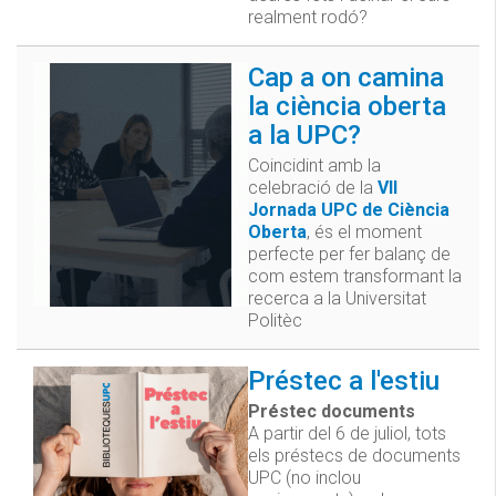
realment rodó?
Cap a on camina
la ciència oberta
a la UPC?
Coincidint amb la
celebració de la
VII
Jornada UPC de Ciència
Oberta
, és el moment
perfecte per fer balanç de
com estem transformant la
recerca a la Universitat
Politèc
Préstec a l'estiu
Préstec documents
A partir del 6 de juliol, tots
els préstecs de documents
UPC (no inclou