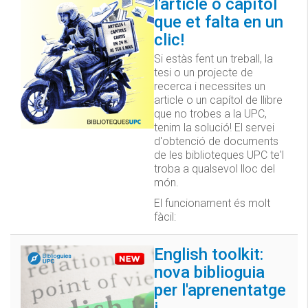
l'article o capítol
que et falta en un
clic!
Si estàs fent un treball, la
tesi o un projecte de
recerca i necessites un
article o un capítol de llibre
que no trobes a la UPC,
tenim la solució! El servei
d'obtenció de documents
de les biblioteques UPC te'l
troba a qualsevol lloc del
món.
El funcionament és molt
fàcil:
English toolkit:
nova biblioguia
per l'aprenentatge
i