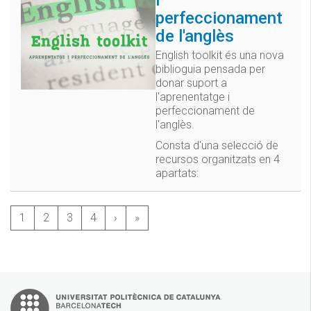
perfeccionament
de l'anglès
English toolkit és una nova
biblioguia pensada per
donar suport a
l'aprenentatge i
perfeccionament de
l'anglès.
Consta d'una selecció de
recursos organitzats en 4
apartats:
1
2
3
4
›
»