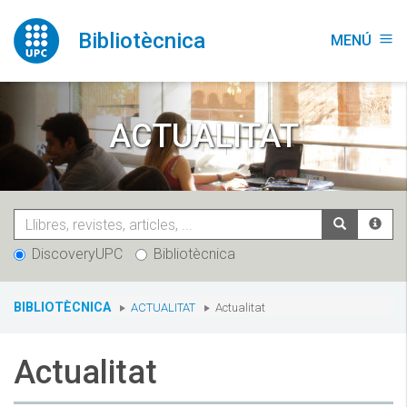
Vés
al
Bibliotècnica
MENÚ
menu
contingut
ACTUALITAT
DiscoveryUPC
Bibliotècnica
You
BIBLIOTÈCNICA
ACTUALITAT
Actualitat
are
here:
Actualitat