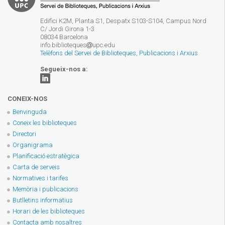
Edifici K2M, Planta S1, Despatx S103-S104, Campus Nord
C/ Jordi Girona 1-3
08034 Barcelona
info.biblioteques
upc.edu
Telèfons del Servei de Biblioteques, Publicacions i Arxius
Segueix-nos a:
CONEIX-NOS
Benvinguda
Coneix les biblioteques
Directori
Organigrama
Planificació estratègica
Carta de serveis
Normatives i tarifes
Memòria i publicacions
Butlletins informatius
Horari de les biblioteques
Contacta amb nosaltres