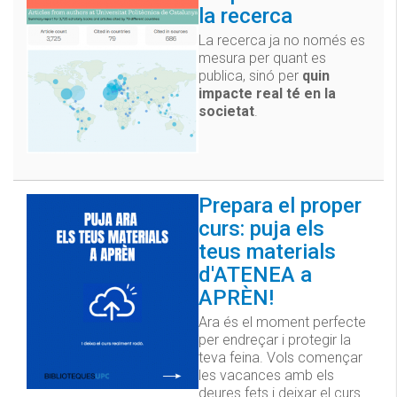
la recerca
La recerca ja no només es
mesura per quant es
publica, sinó per
quin
impacte real té en la
societat
.
Prepara el proper
curs: puja els
teus materials
d'ATENEA a
APRÈN!
Ara és el moment perfecte
per endreçar i protegir la
teva feina. Vols començar
les vacances amb els
deures fets i deixar el curs