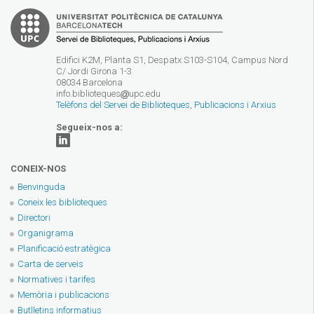
Edifici K2M, Planta S1, Despatx S103-S104, Campus Nord
C/ Jordi Girona 1-3
08034 Barcelona
info.biblioteques
upc.edu
Telèfons del Servei de Biblioteques, Publicacions i Arxius
Segueix-nos a:
CONEIX-NOS
Benvinguda
Coneix les biblioteques
Directori
Organigrama
Planificació estratègica
Carta de serveis
Normatives i tarifes
Memòria i publicacions
Butlletins informatius