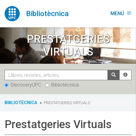
Vés
al
Bibliotècnica
MENÚ
menu
contingut
PRESTATGERIES
VIRTUALS
DiscoveryUPC
Bibliotècnica
You
BIBLIOTÈCNICA
PRESTATGERIES VIRTUALS
are
here:
Prestatgeries Virtuals