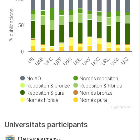
% publicacions
50
0
UPF
UB
URL
UdL
UPC
UIC
UOC
UdG
UAB
Uvic
URV
No AO
Només repositori
Repositori & bronze
Repositori & híbrida
Repositori & pura
Només bronze
Només híbrida
Només pura
Highcharts.com
Universitats participants