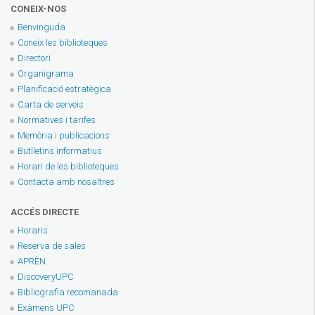
CONEIX-NOS
Benvinguda
Coneix les biblioteques
Directori
Organigrama
Planificació estratègica
Carta de serveis
Normatives i tarifes
Memòria i publicacions
Butlletins informatius
Horari de les biblioteques
Contacta amb nosaltres
ACCÉS DIRECTE
Horaris
Reserva de sales
APRÈN
DiscoveryUPC
Bibliografia recomanada
Exàmens UPC