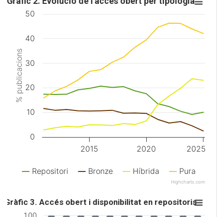
Gràfic 2. Evolució de l'accés obert per tipologia
50
40
% publicacions
30
20
10
0
2015
2020
2025
Repositori
Bronze
Híbrida
Pura
Highcharts.com
Gràfic 3. Accés obert i disponibilitat en repositoris
100