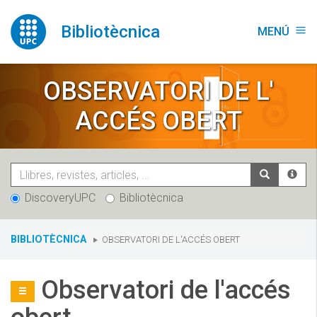
Vés
al
Bibliotècnica
MENÚ
menu
contingut
OBSERVATORI DE L'
ACCÉS OBERT
DiscoveryUPC
Bibliotècnica
You
BIBLIOTÈCNICA
OBSERVATORI DE L'ACCÉS OBERT
are
here:
Observatori de l'accés