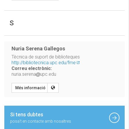
S
Nuria Serena Gallegos
Tècnica de suport de biblioteques
http://bibliotecnica.upc.edu/fme
Correu electrònic:
nuria.serena
upc.edu
Més informació
Si tens dubtes
posa't en contacte amb nosaltres