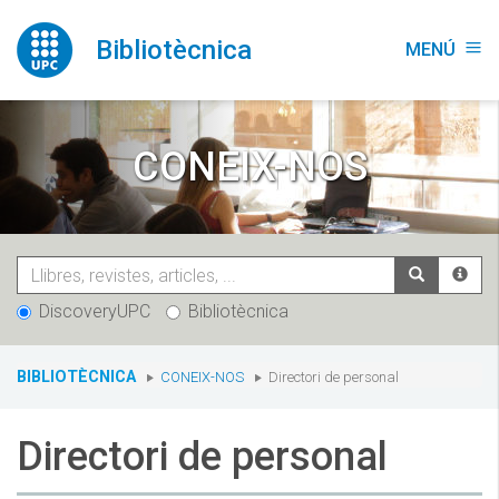
Vés
al
Bibliotècnica
MENÚ
menu
contingut
CONEIX-NOS
DiscoveryUPC
Bibliotècnica
You
BIBLIOTÈCNICA
CONEIX-NOS
Directori de personal
are
here:
Directori de personal