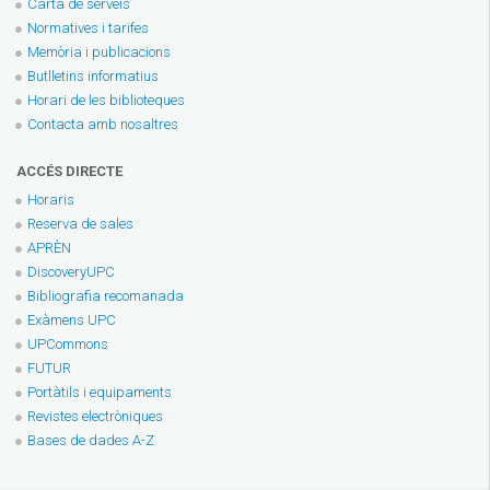
Carta de serveis
Normatives i tarifes
Memòria i publicacions
Butlletins informatius
Horari de les biblioteques
Contacta amb nosaltres
ACCÉS DIRECTE
Horaris
Reserva de sales
APRÈN
DiscoveryUPC
Bibliografia recomanada
Exàmens UPC
UPCommons
FUTUR
Portàtils i equipaments
Revistes electròniques
Bases de dades A-Z