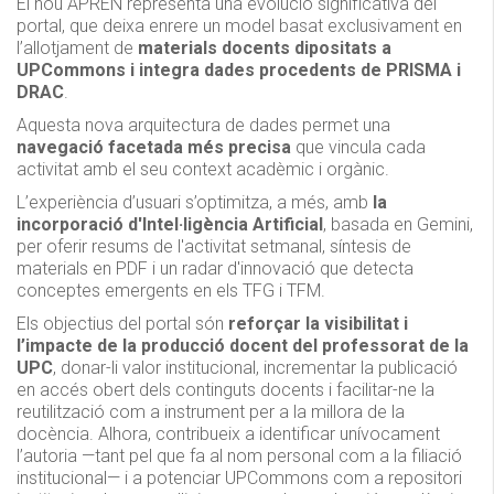
El nou APRÈN representa una evolució significativa del
portal, que deixa enrere un model basat exclusivament en
l’allotjament de
materials docents dipositats a
UPCommons i integra dades procedents de PRISMA i
DRAC
.
Aquesta nova arquitectura de dades permet una
navegació facetada més precisa
que vincula cada
activitat amb el seu context acadèmic i orgànic.
L’experiència d’usuari s’optimitza, a més, amb
la
incorporació d'Intel·ligència Artificial
, basada en Gemini,
per oferir resums de l'activitat setmanal, síntesis de
materials en PDF i un radar d'innovació que detecta
conceptes emergents en els TFG i TFM.
Els objectius del portal són
reforçar la visibilitat i
l’impacte de la producció docent del professorat de la
UPC
, donar-li valor institucional, incrementar la publicació
en accés obert dels continguts docents i facilitar-ne la
reutilització com a instrument per a la millora de la
docència. Alhora, contribueix a identificar unívocament
l’autoria —tant pel que fa al nom personal com a la filiació
institucional— i a potenciar UPCommons com a repositori