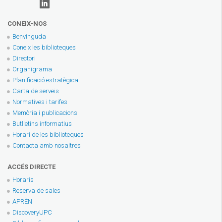
CONEIX-NOS
Benvinguda
Coneix les biblioteques
Directori
Organigrama
Planificació estratègica
Carta de serveis
Normatives i tarifes
Memòria i publicacions
Butlletins informatius
Horari de les biblioteques
Contacta amb nosaltres
ACCÉS DIRECTE
Horaris
Reserva de sales
APRÈN
DiscoveryUPC