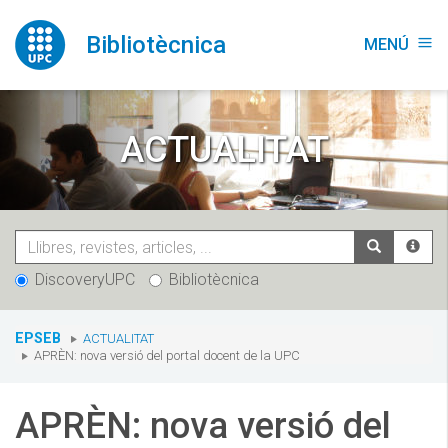
Vés
al
Bibliotècnica
MENÚ
menu
contingut
ACTUALITAT
DiscoveryUPC
Bibliotècnica
You
EPSEB
ACTUALITAT
are
APRÈN: nova versió del portal docent de la UPC
here:
APRÈN: nova versió del