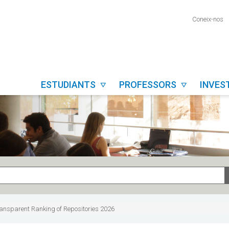
Coneix-nos
ESTUDIANTS
PROFESSORS
INVES


nsparent Ranking of Repositories 2026