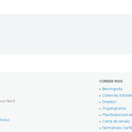
CONEIX-NOS
Benvinguda
Coneix les bibliot
mpus Nord
Directori
Organigrama
Planificació estra
 Arxius
Carta de serveis
Normatives i tarif