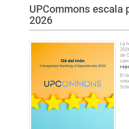
UPCommons escala pos
2026
La n
2026
de C
cien
repo
El r
crei
Scho