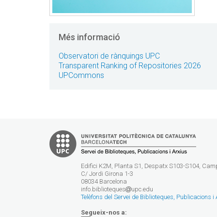
Més informació
Observatori de rànquings UPC
Transparent Ranking of Repositories 2026
UPCommons
Edifici K2M, Planta S1, Despatx S103-S104, Ca
C/ Jordi Girona 1-3
08034 Barcelona
info.biblioteques
upc.edu
Telèfons del Servei de Biblioteques, Publicacions i
Segueix-nos a: