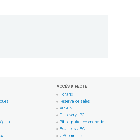
ACCÉS DIRECTE
Horaris
eques
Reserva de sales
APRÈN
DiscoveryUPC
tègica
Bibliografia recomanada
Exàmens UPC
es
UPCommons