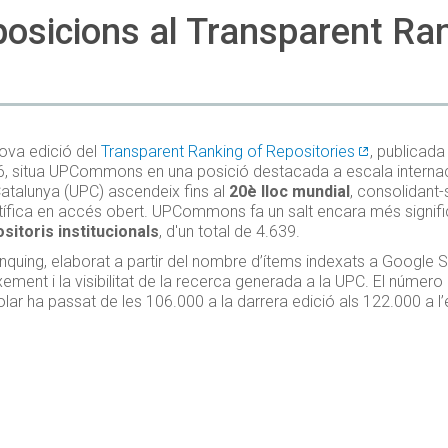
icions al Transparent Rank
ova edició del
Transparent Ranking of Repositories
, publicad
, situa UPCommons en una posició destacada a escala internacion
atalunya (UPC) ascendeix fins al
20è lloc mundial
, consolidant
tífica en accés obert. UPCommons fa un salt encara més significa
sitoris institucionals
, d'un total de 4.639.
ànquing, elaborat a partir del nombre d’ítems indexats a Google S
xement i la visibilitat de la recerca generada a la UPC. El núme
lar ha passat de les 106.000 a la darrera edició als 122.000 a l’