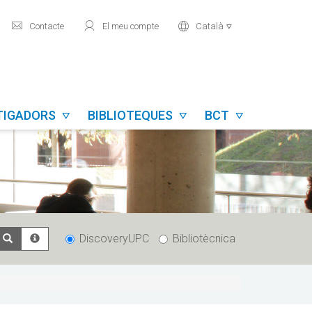
mail
user
world
Contacte
El meu compte
Català

TIGADORS
BIBLIOTEQUES
BCT



DiscoveryUPC
Bibliotècnica