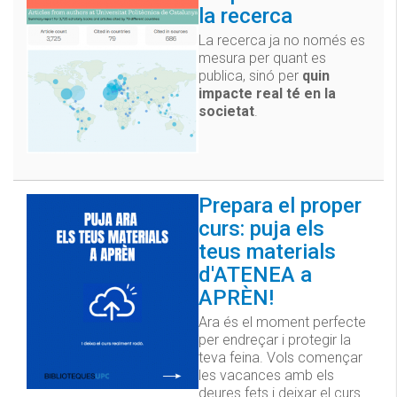
la recerca
La recerca ja no només es
mesura per quant es
publica, sinó per
quin
impacte real té en la
societat
.
Prepara el proper
curs: puja els
teus materials
d'ATENEA a
APRÈN!
Ara és el moment perfecte
per endreçar i protegir la
teva feina. Vols començar
les vacances amb els
deures fets i deixar el curs