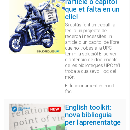
l'article o capítol
que et falta en un
clic!
Si estàs fent un treball, la
tesi o un projecte de
recerca i necessites un
article o un capítol de llibre
que no trobes a la UPC,
tenim la solució! El servei
d'obtenció de documents
de les biblioteques UPC te'l
troba a qualsevol lloc del
món.
El funcionament és molt
fàcil:
English toolkit:
nova biblioguia
per l'aprenentatge
i