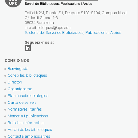
Edifici K2M, Planta S1, Despatx S103-S104, Campus Nord
C/ Jordi Girona 1-3
08034 Barcelona
info.biblioteques
upc.edu
Telèfons del Servei de Biblioteques, Publicacions i Arxius
Segueix-nos a:
CONEIX-NOS
Benvinguda
Coneix les biblioteques
Directori
Organigrama
Planificació estratègica
Carta de serveis
Normatives i tarifes
Memòria i publicacions
Butlletins informatius
Horari de les biblioteques
Contacta amb nosaltres