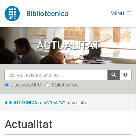
Vés
al
Bibliotècnica
MENÚ
menu
contingut
ACTUALITAT
DiscoveryUPC
Bibliotècnica
You
BIBLIOTÈCNICA
ACTUALITAT
Actualitat
are
here:
Actualitat