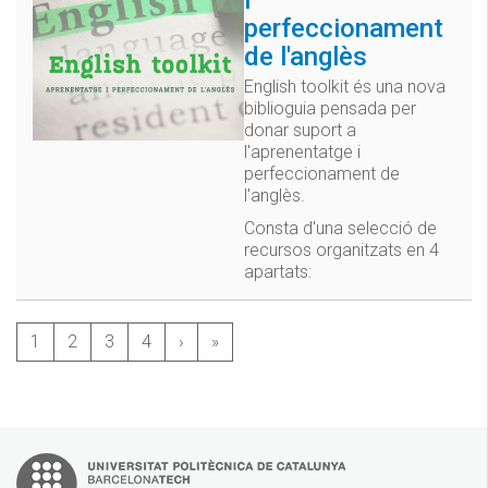
perfeccionament
de l'anglès
English toolkit és una nova
biblioguia pensada per
donar suport a
l'aprenentatge i
perfeccionament de
l'anglès.
Consta d'una selecció de
recursos organitzats en 4
apartats:
1
2
3
4
›
»