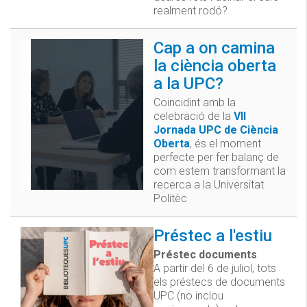
realment rodó?
Cap a on camina
la ciència oberta
a la UPC?
Coincidint amb la
celebració de la
VII
Jornada UPC de Ciència
Oberta
, és el moment
perfecte per fer balanç de
com estem transformant la
recerca a la Universitat
Politèc
Préstec a l'estiu
Préstec documents
A partir del 6 de juliol, tots
els préstecs de documents
UPC (no inclou